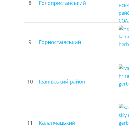
8
Голопристанський
9
Горностаївський
10
Іванівський район
11
Каланчацький