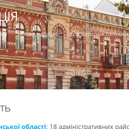
ЦІЯ
ННЯ
МЕРЕЖА ВІДДІЛЕНЬ
ВХІД ДО ОСОБИСТОГО КАБІ
сть
нської області
: 18 адміністративних райо