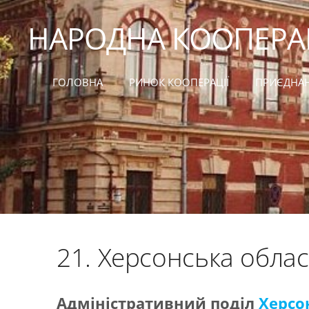
НАРОДНА КООПЕРА
ГОЛОВНА
РИНОК КООПЕРАЦІЇ
ПРИЄДНА
21. Херсонська обла
Адміністративний поділ
Херсо