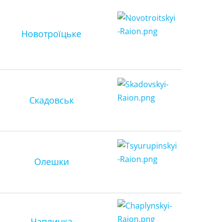
Новотроїцьке
Скадовськ
Олешки
Чаплинка