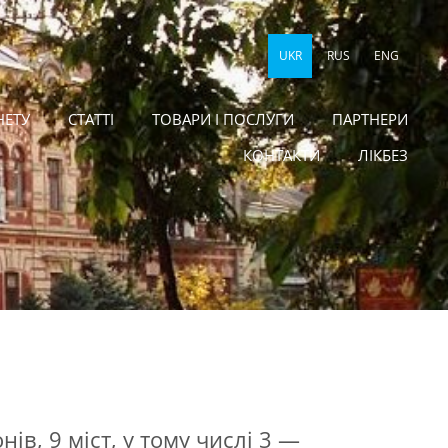
UKR
RUS
ENG
НЕТУ
СТАТТІ
ТОВАРИ І ПОСЛУГИ
ПАРТНЕРИ
КОНТАКТИ
ЛІКБЕЗ
нів, 9 міст, у тому числі 3 —