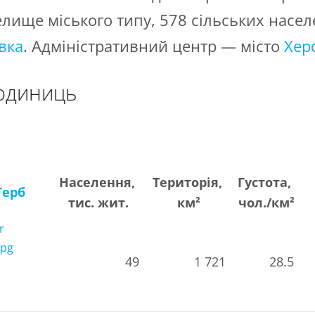
лище міського типу, 578 сільських насел
вка
. Адміністративний центр — місто
Хер
 одиниць
Населення,
Територія,
Густота,
Герб
тис. жит.
км²
чол./км²
49
1 721
28.5