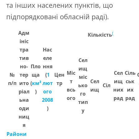
та інших населених пунктів, що
підпорядковані обласній раді).
Адм
[
Кількість
ініс
тра
Нас
тив
еле
Сел
но-
Пло
ння
ищ
Міс
Сел
Сіль
№
тер
ща
(
1
Цен
міс
т
Сел
ищ
ськ
п/п
ито
(
км²
лют
тр
ько
Сіл
всь
ищ
них
их
ріал
)
ого
го
ого
рад
рад
ьна
2008
тип
оди
)
у
ниц
я
Райони