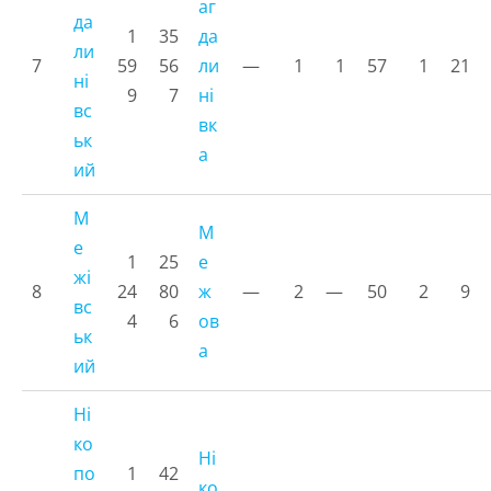
аг
да
1
35
да
ли
7
59
56
ли
—
1
1
57
1
21
ні
9
7
ні
вс
вк
ьк
а
ий
М
М
е
1
25
е
жі
8
24
80
ж
—
2
—
50
2
9
вс
4
6
ов
ьк
а
ий
Ні
ко
Ні
по
1
42
ко