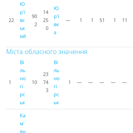
Ю
Ю
р'ї
14
90
р'ї
22
вс
25
—
1
1
51
1
11
2
вк
ьк
0
а
ий
Міста обласного значення
Ві
Ві
ль
ль
23
но
но
1
10
74
1
—
—
—
—
—
гі
гі
3
рс
рс
ьк
ьк
Ка
м'
ян