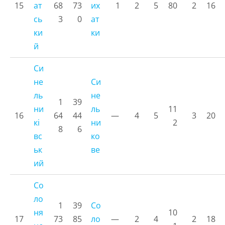
15
ат
68
73
их
1
2
5
80
2
16
сь
3
0
ат
ки
ки
й
Си
не
Си
ль
не
1
39
ни
ль
11
16
64
44
—
4
5
3
20
кі
ни
2
8
6
вс
ко
ьк
ве
ий
Со
ло
1
39
Со
ня
10
17
73
85
ло
—
2
4
2
18