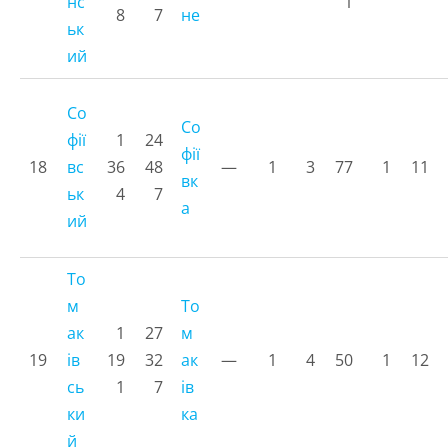
нс
1
8
7
не
ьк
ий
Со
Со
фії
1
24
фії
18
вс
36
48
—
1
3
77
1
11
вк
ьк
4
7
а
ий
То
м
То
ак
1
27
м
19
ів
19
32
ак
—
1
4
50
1
12
сь
1
7
ів
ки
ка
й