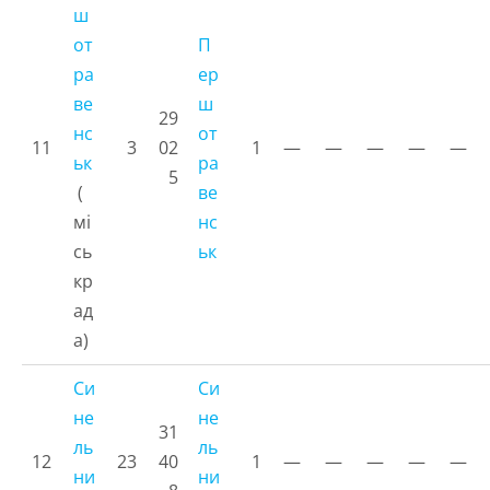
ш
от
П
ра
ер
ве
ш
29
нс
от
11
3
02
1
—
—
—
—
—
ьк
ра
5
(
ве
мі
нс
сь
ьк
кр
ад
а)
Си
Си
не
не
31
ль
ль
12
23
40
1
—
—
—
—
—
ни
ни