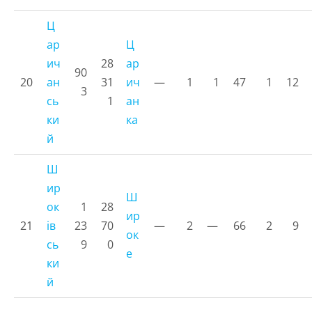
Ц
ар
Ц
ич
28
ар
90
20
ан
31
ич
—
1
1
47
1
12
3
сь
1
ан
ки
ка
й
Ш
ир
Ш
ок
1
28
ир
21
ів
23
70
—
2
—
66
2
9
ок
сь
9
0
е
ки
й