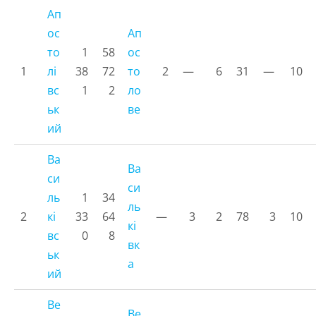
Ап
ос
Ап
то
1
58
ос
1
лі
38
72
то
2
—
6
31
—
10
вс
1
2
ло
ьк
ве
ий
Ва
Ва
си
си
ль
1
34
ль
2
кі
33
64
—
3
2
78
3
10
кі
вс
0
8
вк
ьк
а
ий
Ве
Ве