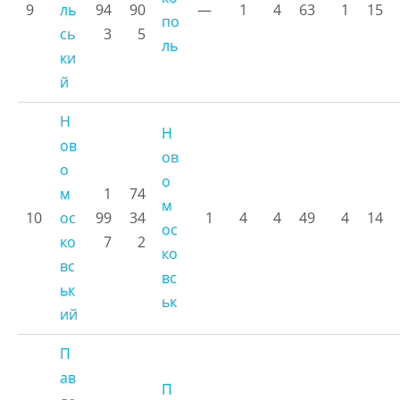
9
ль
94
90
—
1
4
63
1
15
по
сь
3
5
ль
ки
й
Н
Н
ов
ов
о
о
м
1
74
м
10
ос
99
34
1
4
4
49
4
14
ос
ко
7
2
ко
вс
вс
ьк
ьк
ий
П
ав
П