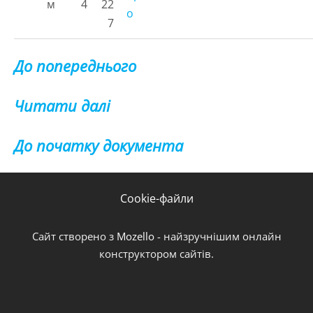
м
4
22
о
7
До попереднього
Читати далі
До початку документа
Cookie-файли
Сайт створено з
Mozello
- найзручнішим онлайн
конструктором сайтів.