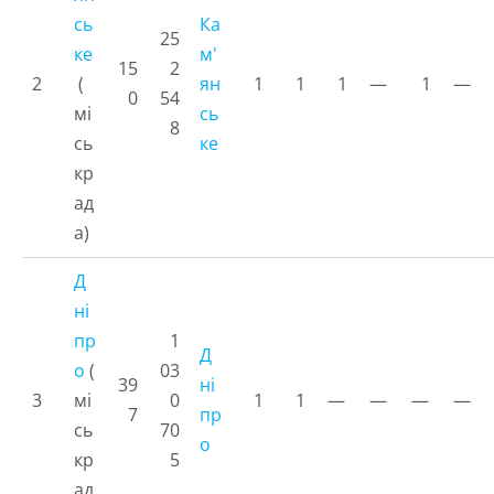
сь
Ка
25
ке
м'
15
2
2
(
ян
1
1
1
—
1
—
0
54
мі
сь
8
сь
ке
кр
ад
а)
Д
ні
пр
1
Д
о
(
03
39
ні
3
мі
0
1
1
—
—
—
—
7
пр
сь
70
о
кр
5
ад