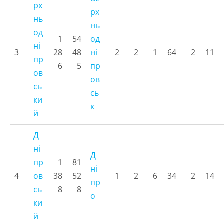
рх
рх
нь
нь
од
1
54
од
ні
3
28
48
ні
2
2
1
64
2
11
пр
6
5
пр
ов
ов
сь
сь
ки
к
й
Д
ні
Д
пр
1
81
ні
4
ов
38
52
1
2
6
34
2
14
пр
сь
8
8
о
ки
й