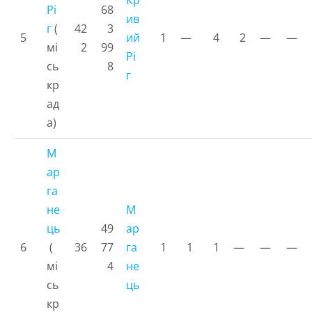
Кр
Рі
68
ив
г
(
42
3
5
ий
1
—
4
2
—
—
мі
2
99
Рі
сь
8
г
кр
ад
а)
М
ар
га
не
М
ць
49
ар
6
(
36
77
га
1
1
1
—
—
—
мі
4
не
сь
ць
кр