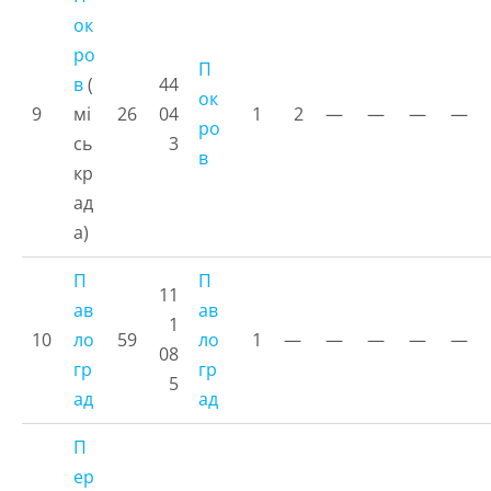
ок
ро
П
в
(
44
ок
9
мі
26
04
1
2
—
—
—
—
ро
сь
3
в
кр
ад
а)
П
П
11
ав
ав
1
10
ло
59
ло
1
—
—
—
—
—
08
гр
гр
5
ад
ад
П
ер