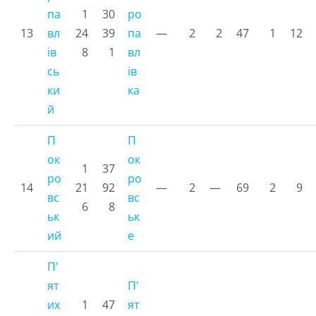
па
1
30
ро
13
вл
24
39
па
—
2
2
47
1
12
ів
8
1
вл
сь
ів
ки
ка
й
П
П
ок
ок
1
37
ро
ро
14
21
92
—
2
—
69
2
9
вс
вс
6
8
ьк
ьк
ий
е
П'
ят
П'
их
1
47
ят