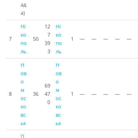
ад
а)
Ні
12
Ні
ко
7
ко
7
50
1
—
—
—
—
—
по
39
по
ль
3
ль
Н
Н
ов
ов
о
о
69
м
м
8
36
47
1
—
—
—
—
—
ос
ос
0
ко
ко
вс
вс
ьк
ьк
П