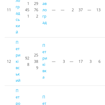
ло
1
29
ав
гр
11
45
76
ло
—
—
2
37
—
13
ад
1
2
гр
сь
ад
ки
й
П
П
ет
ет
ри
25
92
ри
12
кі
38
—
3
—
17
3
6
8
кі
вс
9
вк
ьк
а
ий
П
ет
П
ро
ет