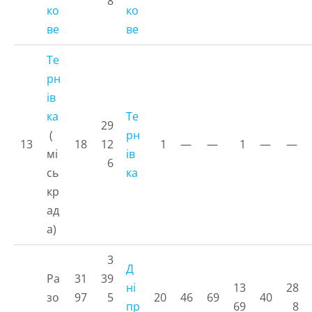
8
ко
ко
ве
ве
Те
рн
ів
ка
Те
29
(
рн
13
18
12
1
—
—
1
—
—
мі
ів
6
сь
ка
кр
ад
а)
3
Д
Ра
31
39
ні
13
28
зо
97
5
20
46
69
40
пр
69
8