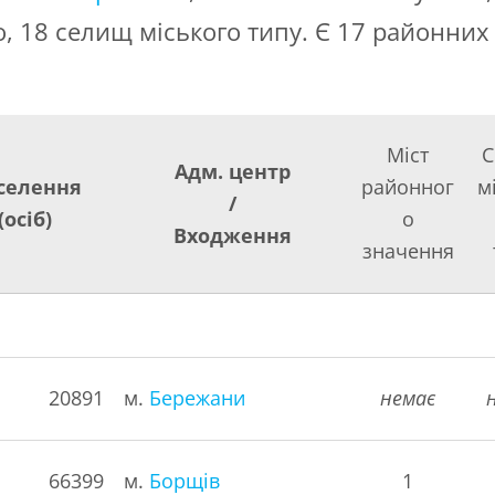
 18 селищ міського типу. Є 17 районних 
Міст
С
Адм. центр
селення
районног
м
/
(осіб)
о
Входження
значення
20891
м.
Бережани
немає
66399
м.
Борщів
1