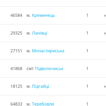
46584
м.
Кременець
1
29325
м.
Ланівці
1
27151
м.
Монастириська
1
41868
смт
Підволочиськ
1
18125
м.
Підгайці
1
64833
м.
Теребовля
1