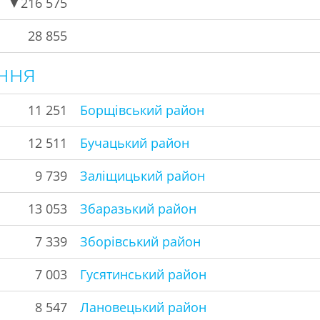
▼
216 575
28 855
ння
11 251
Борщівський район
12 511
Бучацький район
9 739
Заліщицький район
13 053
Збаразький район
7 339
Зборівський район
7 003
Гусятинський район
8 547
Лановецький район