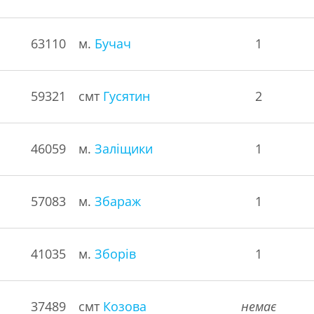
63110
м.
Бучач
1
59321
смт
Гусятин
2
46059
м.
Заліщики
1
57083
м.
Збараж
1
41035
м.
Зборів
1
37489
смт
Козова
немає