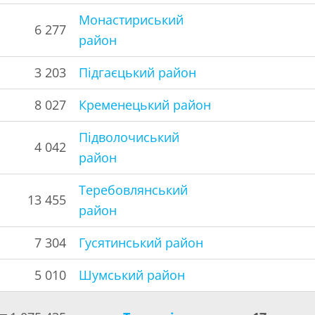
Монастириський
6 277
район
3 203
Підгаєцький район
8 027
Кременецький район
Підволочиський
4 042
район
Теребовлянський
13 455
район
7 304
Гусятинський район
5 010
Шумський район