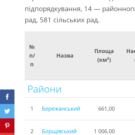
підпорядкування, 14 — районного,
рад, 581 сільських рад.
№
Площа
На
п/
Назва
(км²)
п
Райони
1
Бережанський
661,00
2
Борщівський
1 006,00