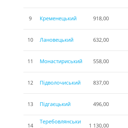
9
Кременецький
918,00
10
Лановецький
632,00
11
Монастириський
558,00
12
Підволочиський
837,00
13
Підгаєцький
496,00
Теребовлянськи
14
1 130,00