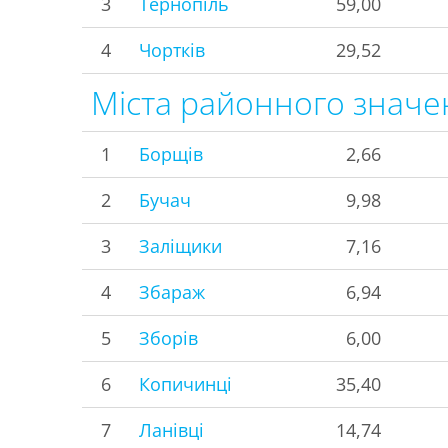
3
Тернопіль
59,00
4
Чортків
29,52
Міста районного значе
1
Борщів
2,66
2
Бучач
9,98
3
Заліщики
7,16
4
Збараж
6,94
5
Зборів
6,00
6
Копичинці
35,40
7
Ланівці
14,74