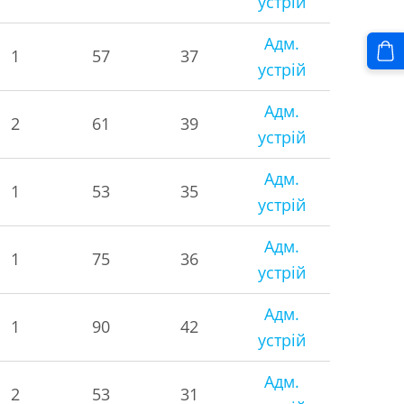
устрій
Адм.
1
57
37
устрій
Адм.
2
61
39
устрій
Адм.
1
53
35
устрій
Адм.
1
75
36
устрій
Адм.
1
90
42
устрій
Адм.
2
53
31