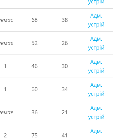
устрій
Адм.
немає
68
38
устрій
Адм.
немає
52
26
устрій
Адм.
1
46
30
устрій
Адм.
1
60
34
устрій
Адм.
немає
36
21
устрій
Адм.
2
75
41