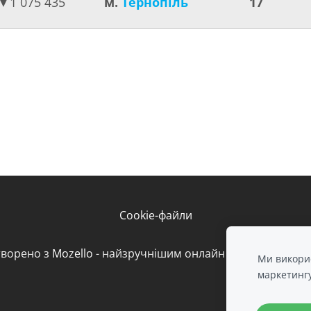
▼
1 075 435
м.
Тернопіль
17
Cookie-файли
творено з
Mozello
- найзручнішим онлайн конструктором 
Ми викорис
маркетинг