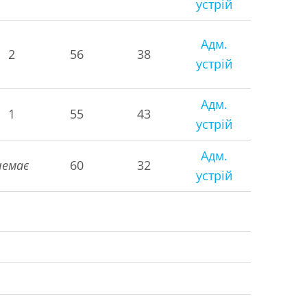
устрій
Адм.
2
56
38
устрій
Адм.
1
55
43
устрій
Адм.
немає
60
32
устрій