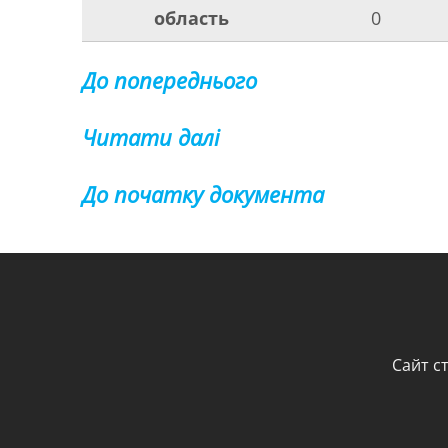
область
0
До попереднього
Читати далі
До початку документа
Сайт с