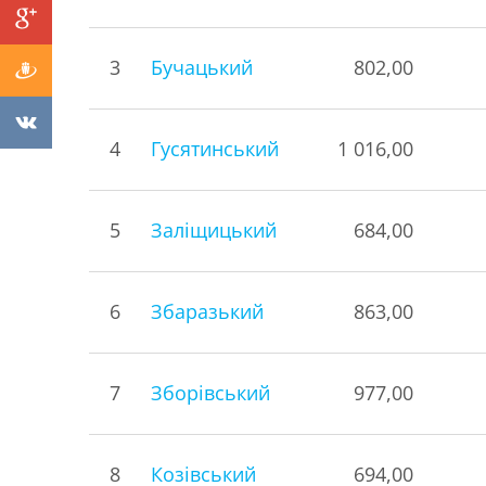
3
Бучацький
802,00
4
Гусятинський
1 016,00
5
Заліщицький
684,00
6
Збаразький
863,00
7
Зборівський
977,00
8
Козівський
694,00