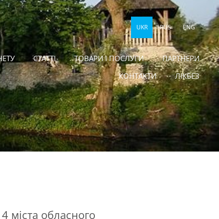
UKR
RUS
ENG
НЕТУ
СТАТТІ
ТОВАРИ І ПОСЛУГИ
ПАРТНЕРИ
КОНТАКТИ
ЛІКБЕЗ
 4 міста обласного