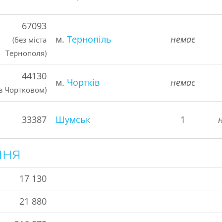
67093
м.
Тернопіль
немає
(без міста
Тернополя)
44130
м.
Чортків
немає
(з Чортковом)
33387
Шумськ
1
ння
17 130
21 880