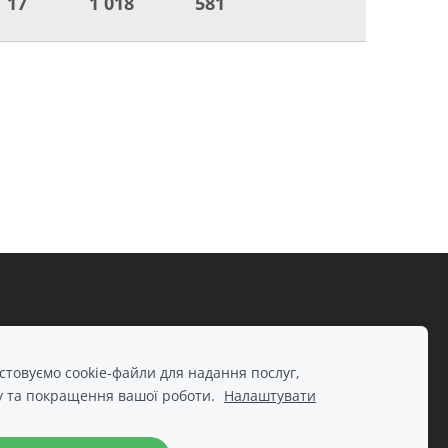
17
1 018
581
сайтів.
товуємо cookie-файли для надання послуг,
у та покращення вашої роботи.
Налаштувати