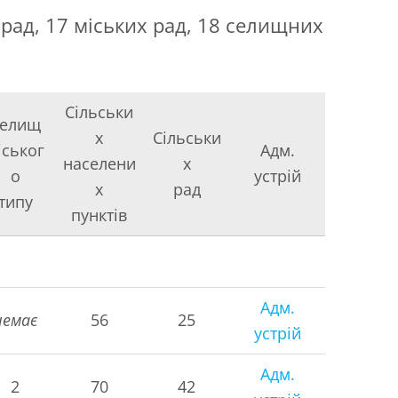
рад, 17 міських рад, 18 селищних
Сільськи
елищ
х
Сільськи
іськог
Адм.
населени
х
о
устрій
х
рад
типу
пунктів
Адм.
немає
56
25
устрій
Адм.
2
70
42