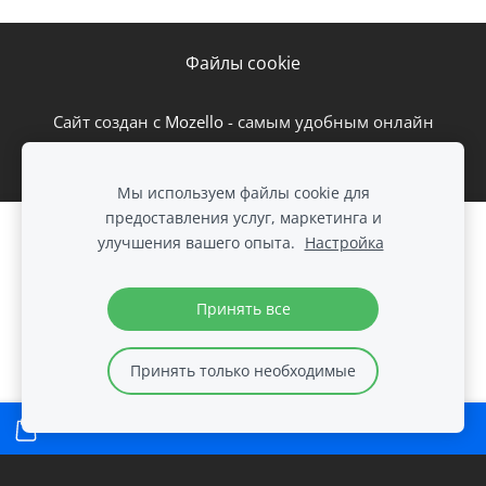
Файлы cookie
Сайт создан с
Mozello
- самым удобным онлайн
конструктором сайтов.
Мы используем файлы cookie для
предоставления услуг, маркетинга и
Создайте свой веб-сайт или интернет-
улучшения вашего опыта.
Настройка
магазин с Mozello.
Быстро, просто, без программирования.
Принять все
Подробнее
Принять только необходимые